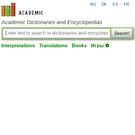
RU
DE
ES
FR
en-academic.com
Academic Dictionaries and Encyclopedias
Search!
Interpretations
Translations
Books
Игры ⚽