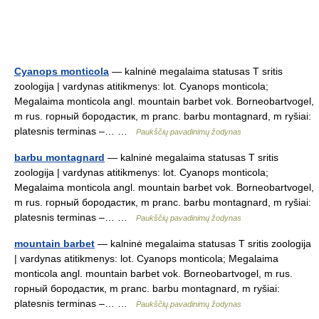
Cyanops monticola
— kalninė megalaima statusas T sritis
zoologija | vardynas atitikmenys: lot. Cyanops monticola;
Megalaima monticola angl. mountain barbet vok. Borneobartvogel,
m rus. горный бородастик, m pranc. barbu montagnard, m ryšiai:
platesnis terminas –… …
Paukščių pavadinimų žodynas
barbu montagnard
— kalninė megalaima statusas T sritis
zoologija | vardynas atitikmenys: lot. Cyanops monticola;
Megalaima monticola angl. mountain barbet vok. Borneobartvogel,
m rus. горный бородастик, m pranc. barbu montagnard, m ryšiai:
platesnis terminas –… …
Paukščių pavadinimų žodynas
mountain barbet
— kalninė megalaima statusas T sritis zoologija
| vardynas atitikmenys: lot. Cyanops monticola; Megalaima
monticola angl. mountain barbet vok. Borneobartvogel, m rus.
горный бородастик, m pranc. barbu montagnard, m ryšiai:
platesnis terminas –… …
Paukščių pavadinimų žodynas