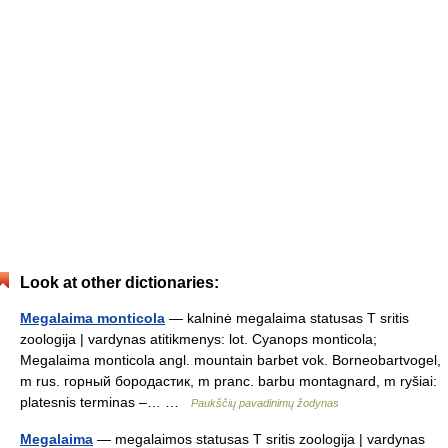
Look at other dictionaries:
Megalaima monticola
— kalninė megalaima statusas T sritis
zoologija | vardynas atitikmenys: lot. Cyanops monticola;
Megalaima monticola angl. mountain barbet vok. Borneobartvogel,
m rus. горный бородастик, m pranc. barbu montagnard, m ryšiai:
platesnis terminas –… …
Paukščių pavadinimų žodynas
Megalaima
— megalaimos statusas T sritis zoologija | vardynas