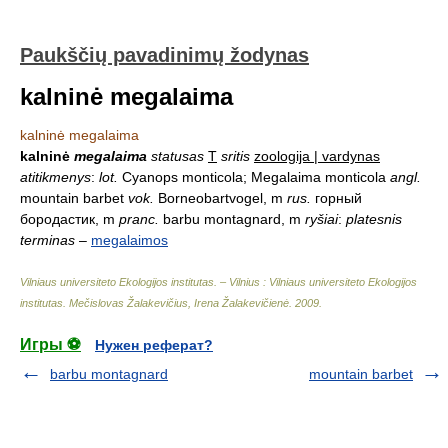
Paukščių pavadinimų žodynas
kalninė megalaima
kalninė megalaima
kalninė
megalaima
statusas
T
sritis
zoologija | vardynas
atitikmenys
:
lot.
Cyanops monticola; Megalaima monticola
angl.
mountain barbet
vok.
Borneobartvogel, m
rus.
горный
бородастик, m
pranc.
barbu montagnard, m
ryšiai
:
platesnis
terminas
–
megalaimos
Vilniaus universiteto Ekologijos institutas. – Vilnius : Vilniaus universiteto Ekologijos
institutas
.
Mečislovas Žalakevičius, Irena Žalakevičienė
.
2009
.
Игры ⚽
Нужен реферат?
barbu montagnard
mountain barbet