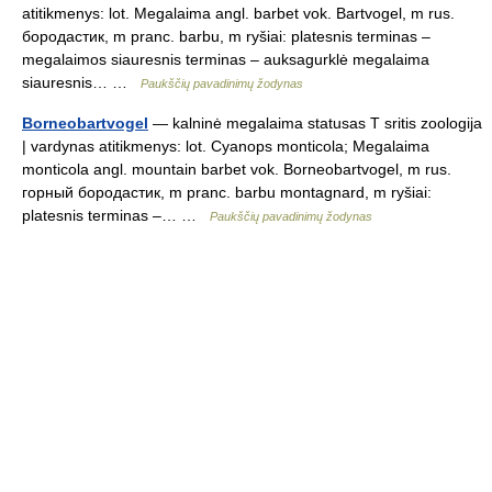
atitikmenys: lot. Megalaima angl. barbet vok. Bartvogel, m rus.
бородастик, m pranc. barbu, m ryšiai: platesnis terminas –
megalaimos siauresnis terminas – auksagurklė megalaima
siauresnis… …
Paukščių pavadinimų žodynas
Borneobartvogel
— kalninė megalaima statusas T sritis zoologija
| vardynas atitikmenys: lot. Cyanops monticola; Megalaima
monticola angl. mountain barbet vok. Borneobartvogel, m rus.
горный бородастик, m pranc. barbu montagnard, m ryšiai:
platesnis terminas –… …
Paukščių pavadinimų žodynas