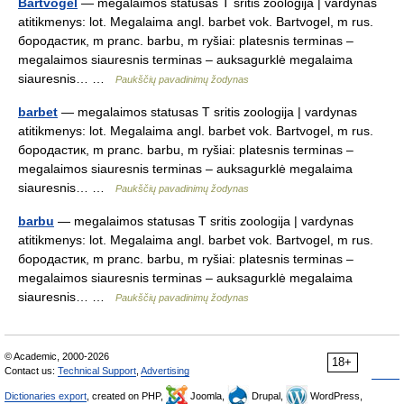
Bartvogel
— megalaimos statusas T sritis zoologija | vardynas
atitikmenys: lot. Megalaima angl. barbet vok. Bartvogel, m rus.
бородастик, m pranc. barbu, m ryšiai: platesnis terminas –
megalaimos siauresnis terminas – auksagurklė megalaima
siauresnis… …
Paukščių pavadinimų žodynas
barbet
— megalaimos statusas T sritis zoologija | vardynas
atitikmenys: lot. Megalaima angl. barbet vok. Bartvogel, m rus.
бородастик, m pranc. barbu, m ryšiai: platesnis terminas –
megalaimos siauresnis terminas – auksagurklė megalaima
siauresnis… …
Paukščių pavadinimų žodynas
barbu
— megalaimos statusas T sritis zoologija | vardynas
atitikmenys: lot. Megalaima angl. barbet vok. Bartvogel, m rus.
бородастик, m pranc. barbu, m ryšiai: platesnis terminas –
megalaimos siauresnis terminas – auksagurklė megalaima
siauresnis… …
Paukščių pavadinimų žodynas
© Academic, 2000-2026
18+
Contact us:
Technical Support
,
Advertising
Dictionaries export
, created on PHP,
Joomla,
Drupal,
WordPress,